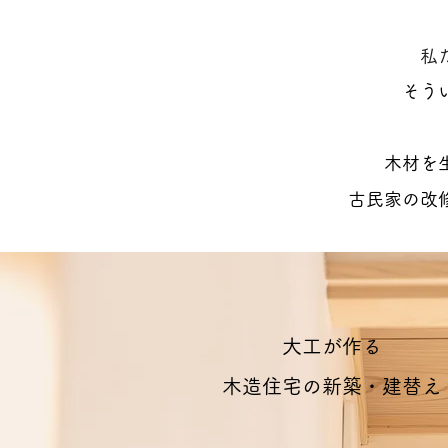
私
そう
木材を
古民家の改
大工が作る
木造住宅の新築・建替え