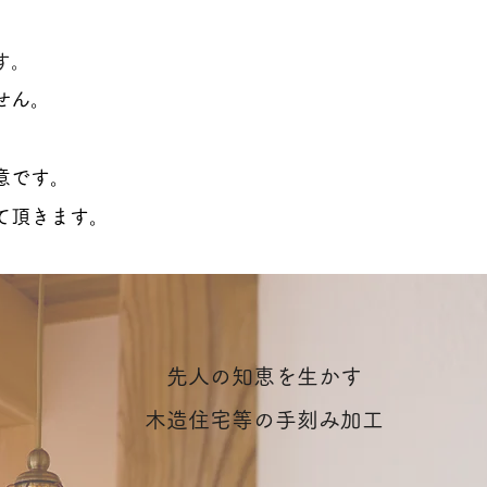
す。
せん。
意です。
て頂きます。
先人の知恵を生かす
木造住宅等の手刻み加工