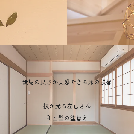
無垢の良さが実感できる床の張替
技が光る左官さん
和室壁の塗替え