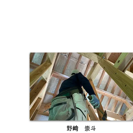
野﨑 崇斗