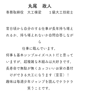
丸尾 政人
専務取締役 大工棟梁 １
級大工技能士
常日頃から自分のする仕事が長年持ち堪え
れるか、持ち堪えれないか自問自答しなが
ら
仕事に臨んでいます。
何事も基本シンプルイズベストだと思って
いますが、超複雑な木組みは大好きです。
長寿命で無駄が無くカッコいいお家の墨付
けができる大工になります（宣言）！
趣味は毎週少年ジャンプを読んでケラケラ
笑うことです。