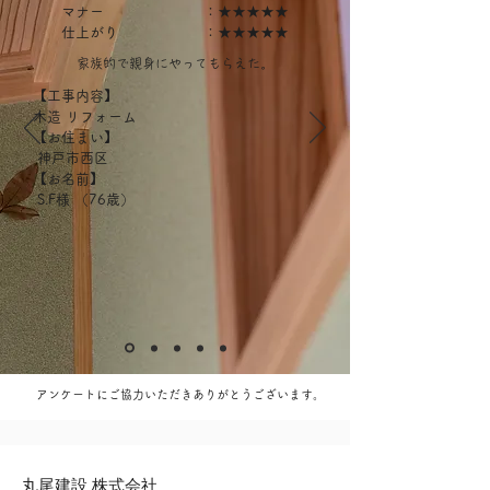
マナー ：★★★★★
仕上がり ：★★★★★
家族的で親身にやってもらえた。
【工事内容】
木造 リフォーム
【お住まい】
神戸市西区
【お名前】
S.F様 （76歳）
​アンケートにご協力いただきありがとうございます。
丸尾建設 株式会社