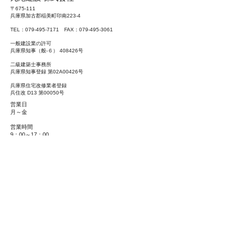
〒675-111
兵庫県加古郡稲美町印南223-4
TEL：079-49
5-7171 FAX：079-495-3061
一般建設業の許可
兵庫県知事（般-６） 408426号
二級建築士事務所
兵庫県知事登録 第02A00426号
兵庫県住宅改修業者登録
​兵住改 D13 第00050号
営業日
月～金
営業時間
9：00～17：00
定休日
​土曜日・日曜日・祝日
Copyright © 2021 丸尾建設株式会社